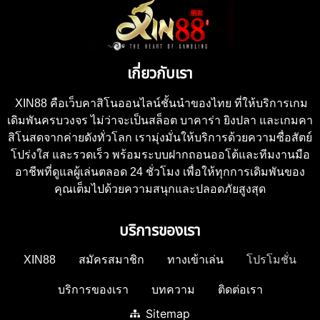
เกี่ยวกับเรา
XIN88 คือเว็บคาสิโนออนไลน์ชั้นนำของไทย ที่ให้บริการเกม
เดิมพันครบวงจร ไม่ว่าจะเป็นสล็อต บาคาร่า ยิงปลา และเกมคา
สิโนสดจากค่ายดังทั่วโลก เรามุ่งมั่นให้บริการด้วยความซื่อสัตย์
โปร่งใส และรวดเร็ว พร้อมระบบฝากถอนออโต้และทีมงานมือ
อาชีพที่ดูแลผู้เล่นตลอด 24 ชั่วโมง เพื่อให้ทุกการเดิมพันของ
คุณเต็มไปด้วยความสนุกและปลอดภัยสูงสุด
บริการของเรา
XIN88
สมัครสมาชิก
ทางเข้าเล่น
โปรโมชั่น
บริการของเรา
บทความ
ติดต่อเรา
Sitemap