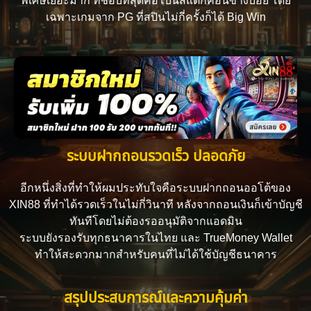
พิเศษเยอะมาก ที่ชอบที่สุดคือโบนัสแตกค่อนข้างบ่อย โดย
เฉพาะเกมจาก PG ที่สปินไม่กี่ครั้งก็ได้ Big Win
ระบบฝากถอนรวดเร็ว ปลอดภัย
อีกหนึ่งสิ่งที่ทำให้ผมประทับใจคือระบบฝากถอนออโต้ของ
XIN88 ที่ทำได้รวดเร็วในไม่กี่วินาที หลังจากถอนเงินก็เข้าบัญชี
ทันทีโดยไม่ต้องรออนุมัติจากแอดมิน
ระบบยังรองรับทุกธนาคารในไทย และ TrueMoney Wallet
ทำให้สะดวกมากสำหรับคนที่ไม่ได้ใช้บัญชีธนาคาร
สรุปประสบการณ์และความคุ้มค่า