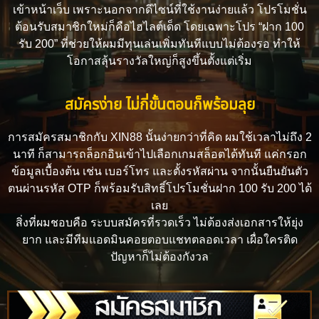
เข้าหน้าเว็บ เพราะนอกจากดีไซน์ที่ใช้งานง่ายแล้ว โปรโมชั่น
ต้อนรับสมาชิกใหม่ก็คือไฮไลต์เด็ด โดยเฉพาะโปร “ฝาก 100
รับ 200” ที่ช่วยให้ผมมีทุนเล่นเพิ่มทันทีแบบไม่ต้องรอ ทำให้
โอกาสลุ้นรางวัลใหญ่ก็สูงขึ้นตั้งแต่เริ่ม
สมัครง่าย ไม่กี่ขั้นตอนก็พร้อมลุย
การสมัครสมาชิกกับ XIN88 นั้นง่ายกว่าที่คิด ผมใช้เวลาไม่ถึง 2
นาที ก็สามารถล็อกอินเข้าไปเลือกเกมสล็อตได้ทันที แค่กรอก
ข้อมูลเบื้องต้น เช่น เบอร์โทร และตั้งรหัสผ่าน จากนั้นยืนยันตัว
ตนผ่านรหัส OTP ก็พร้อมรับสิทธิ์โปรโมชั่นฝาก 100 รับ 200 ได้
เลย
สิ่งที่ผมชอบคือ ระบบสมัครที่รวดเร็ว ไม่ต้องส่งเอกสารให้ยุ่ง
ยาก และมีทีมแอดมินคอยตอบแชทตลอดเวลา เผื่อใครติด
ปัญหาก็ไม่ต้องกังวล