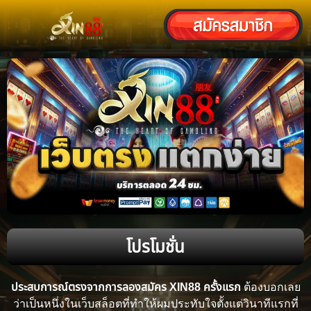
โปรโมชั่น
ประสบการณ์ตรงจากการลองสมัคร XIN88 ครั้งแรก
ต้องบอกเลย
ว่าเป็นหนึ่งในเว็บสล็อตที่ทำให้ผมประทับใจตั้งแต่วินาทีแรกที่